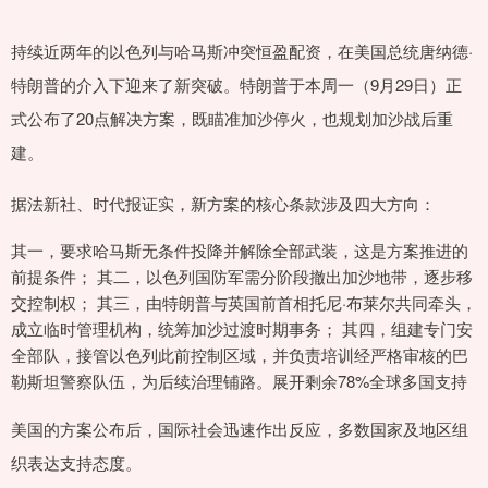
持续近两年的以色列与哈马斯冲突恒盈配资，在美国总统唐纳德·
特朗普的介入下迎来了新突破。特朗普于本周一（9月29日）正
式公布了20点解决方案，既瞄准加沙停火，也规划加沙战后重
建。
据法新社、时代报证实，新方案的核心条款涉及四大方向：
其一，要求哈马斯无条件投降并解除全部武装，这是方案推进的
前提条件； 其二，以色列国防军需分阶段撤出加沙地带，逐步移
交控制权； 其三，由特朗普与英国前首相托尼·布莱尔共同牵头，
成立临时管理机构，统筹加沙过渡时期事务； 其四，组建专门安
全部队，接管以色列此前控制区域，并负责培训经严格审核的巴
勒斯坦警察队伍，为后续治理铺路。展开剩余78%全球多国支持
美国的方案公布后，国际社会迅速作出反应，多数国家及地区组
织表达支持态度。