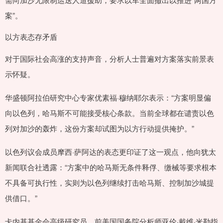
案”。
以方表态存矛盾
对于国际社会高涨的支持声音，分析人士普遍对方案落实前景表
示怀疑。
华盛顿阿拉伯研究中心专家优素福·穆纳耶尔表示：“方案明显偏
向以色列，哈马斯不可能接受核心条款。当前全球都在谴责以色
列对加沙的轰炸，这份方案却试图为以方行动提供掩护。”
以色列议会成员摩西·萨阿达的表态更印证了这一观点，他向犹太
新闻联合社透露：“方案中的哈马斯无条件释俘、缴械等要求根本
不具备可执行性，实则为以色列继续打击哈马斯、控制加沙城提
供借口。”
卡内基基金会高级研究员、前美国国务院分析师亚伦·戴维·米勒指