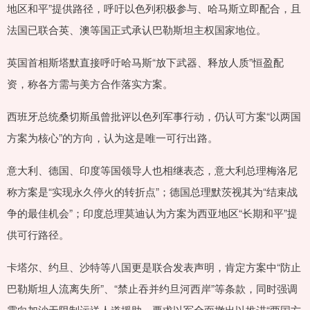
地区和平”提供路径，呼吁以色列积极参与、哈马斯立即配合，且
法国已联合英、澳等国正式承认巴勒斯坦主权国家地位。
英国首相斯塔默直接呼吁哈马斯“放下武器、释放人质”恒盈配
资，称各方需与美方合作落实方案。
西班牙总统桑切斯虽曾批评以色列军事行动，仍认可方案“以两国
方案为核心”的方向，认为这是唯一可行出路。
意大利、德国、印度等国领导人也相继表态，意大利总理梅洛尼
称方案是“实现永久停火的转折点”；德国总理默茨视其为“结束战
争的最佳机会”；印度总理莫迪认为方案为西亚地区“长期和平”提
供可行路径。
卡塔尔、约旦、沙特等八国更是联合发表声明，肯定方案中“防止
巴勒斯坦人流离失所”、“禁止吞并约旦河西岸”等条款，同时强调
需向加沙无限制运送人道援助，要求以军全面撤出以推进“两国方