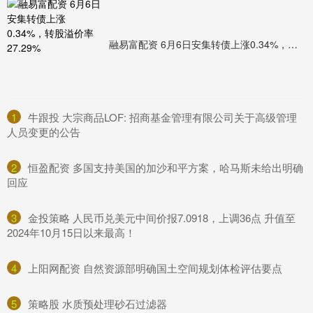
融易富配资 6月6日安集转债上涨0.34%，转股溢价率27.29%
1
​牛跟投 大宗商品LOF: 招商基金管理有限公司关于高级管理
人员变更的公告
2
​恒盈配资 多国支持美国的加沙和平方案，哈马斯未给出明确
回应
3
​金投策略 人民币兑美元中间价报7.0918，上调36点 升值至
2024年10月15日以来最高！
4
​上阳网配资 自然资源部明确国土空间规划体检评估要点
5
​策略股 水质预处理砂石过滤器