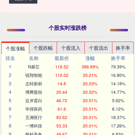
个股实时涨跌榜
个股跌幅
个股流入
个股流出
换手率
个股涨幅
排名
名称
最新价
涨幅
换手率
1
N展芯
116.52
396.89%
79.39%
2
锐翔智能
110.02
20.21%
16.80%
3
志特新材
14.8
20.03%
14.18%
4
博腾股份
20.44
20.02%
14.77%
5
近岸蛋白
46.72
20.01%
5.62%
6
毕得医药
61.6
20.01%
6.12%
7
五洲医疗
83.62
20.01%
18.37%
8
一博科技
53.33
20.01%
17.26%
9
耐科装备
49.67
20.01%
6.83%