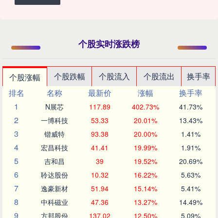
个股实时涨跌榜
个股跌幅
个股流入
个股流出
换手率
个股涨幅
排名
名称
最新价
涨幅
换手率
1
N展芯
117.89
402.73%
41.73%
2
一博科技
53.33
20.01%
13.43%
3
锴威特
93.38
20.00%
1.41%
4
宏昌科技
41.41
19.99%
1.91%
5
吉和昌
39
19.52%
20.69%
6
聆达股份
10.32
16.22%
5.63%
7
逸豪新材
51.94
15.14%
5.41%
8
中科磁业
47.36
13.27%
14.49%
9
方邦股份
137.02
12.50%
5.09%