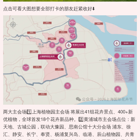
点击可看大图想要全部打卡的朋友赶紧收好⬇️
两大主会场1️⃣上海植物园主会场 将展出41组花卉景点、400+新
优植物，全球首发18个花卉新品种。2️⃣黄浦城市主会场点位：新
天地、古城公园，联动大豫园、思南公馆十大分会场 浦东、徐
汇、静安、长宁、奉贤、杨浦复兴岛、临港、辰山植物园、共青