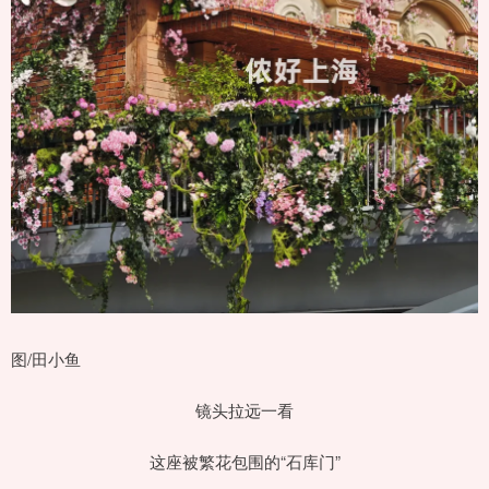
图/田小鱼
镜头拉远一看
这座被繁花包围的“石库门”