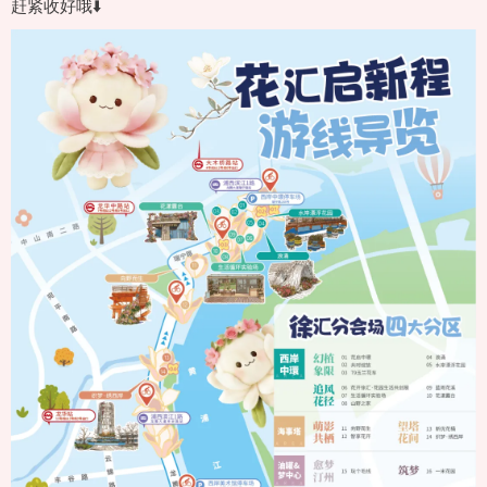
赶紧收好哦⬇️