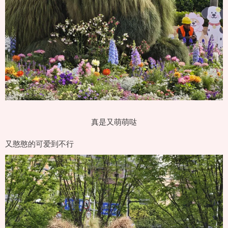
真是又萌萌哒
又憨憨的可爱到不行