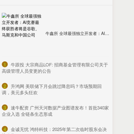
牛鑫所 全球最强独立开发者：AI竞赛最终获胜者将是谷歌、马斯克和中国公司
1
​牛跟投 大宗商品LOF: 招商基金管理有限公司关于
高级管理人员变更的公告
2
​升鸿网 美联储下月会跳过降息吗？市场预期回
调，美元多头狂欢
3
​速牛配资 广州天河数据产业图谱发布！首批340家
企业入选 全链条生态形成
4
​金诚无忧 鸿特科技：2025年第二次临时股东会决