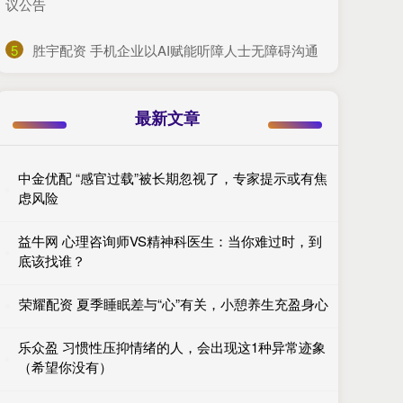
议公告
5
​胜宇配资 手机企业以AI赋能听障人士无障碍沟通
最新文章
中金优配 “感官过载”被长期忽视了，专家提示或有焦
虑风险
益牛网 心理咨询师VS精神科医生：当你难过时，到
底该找谁？
荣耀配资 夏季睡眠差与“心”有关，小憩养生充盈身心
乐众盈 习惯性压抑情绪的人，会出现这1种异常迹象
（希望你没有）