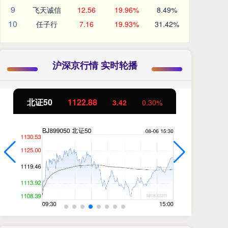
9
飞天诚信
12.56
19.96%
8.49%
10
任子行
7.16
19.93%
31.42%
沪深京行情 实时轮播
北证50
1122.88
创
3.42
0.30%