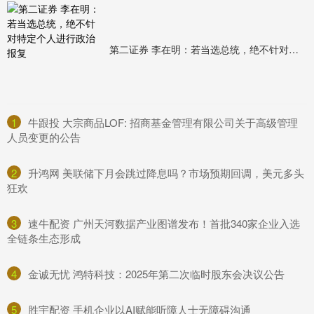
第二证券 李在明：若当选总统，绝不针对特定个人进行政治报复
1
​牛跟投 大宗商品LOF: 招商基金管理有限公司关于高级管理
人员变更的公告
2
​升鸿网 美联储下月会跳过降息吗？市场预期回调，美元多头
狂欢
3
​速牛配资 广州天河数据产业图谱发布！首批340家企业入选
全链条生态形成
4
​金诚无忧 鸿特科技：2025年第二次临时股东会决议公告
5
​胜宇配资 手机企业以AI赋能听障人士无障碍沟通