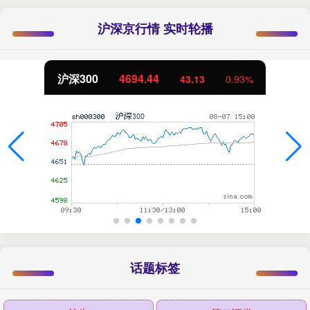
沪深京行情 实时轮播
深300
4694.44
43.13
0.93%
话题标签