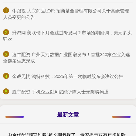
1
​牛跟投 大宗商品LOF: 招商基金管理有限公司关于高级管理
人员变更的公告
2
​升鸿网 美联储下月会跳过降息吗？市场预期回调，美元多头
狂欢
3
​速牛配资 广州天河数据产业图谱发布！首批340家企业入选
全链条生态形成
4
​金诚无忧 鸿特科技：2025年第二次临时股东会决议公告
5
​胜宇配资 手机企业以AI赋能听障人士无障碍沟通
最新文章
中金优配 “感官过载”被长期忽视了，专家提示或有焦虑风险