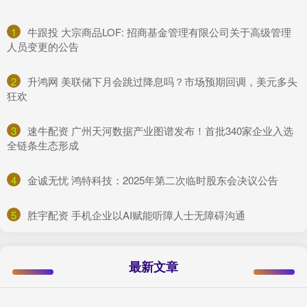
1
​牛跟投 大宗商品LOF: 招商基金管理有限公司关于高级管理
人员变更的公告
2
​升鸿网 美联储下月会跳过降息吗？市场预期回调，美元多头
狂欢
3
​速牛配资 广州天河数据产业图谱发布！首批340家企业入选
全链条生态形成
4
​金诚无忧 鸿特科技：2025年第二次临时股东会决议公告
5
​胜宇配资 手机企业以AI赋能听障人士无障碍沟通
最新文章