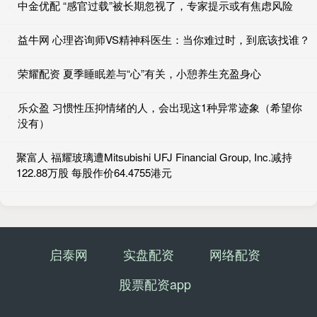
中金优配 “感官过载”被长期忽视了，专家提示或有焦虑风险
益牛网 心理咨询师VS精神科医生：当你难过时，到底该找谁？
荣耀配资 夏季睡眠差与“心”有关，小憩养生充盈身心
乐众盈 习惯性压抑情绪的人，会出现这1种异常迹象（希望你
没有）
聚富人 福耀玻璃遭Mitsubishi UFJ Financial Group, Inc.减持
122.88万股 每股作价64.4755港元
启泰网
实盘配资
网络配资
股票配资app