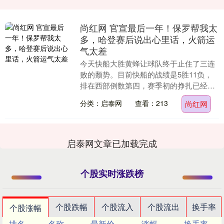
尚红网 官宣最后一年！保罗帮我太
多，哈登赛后说出心里话，火箭运
气太差
今天快船大胜黄蜂让球队终于止住了三连
败的颓势。目前快船的战绩是5胜11负，
排在西部倒数第四，赛季初的挣扎已经让
外界对这支“夕阳红”军团的耐心几近耗
分类：启泰网
查看：213
尚红网
尽。但在这场久....
启泰网文章已加载完成
个股实时涨跌榜
个股跌幅
个股流入
个股流出
换手率
个股涨幅
排名
名称
最新价
涨幅
换手率