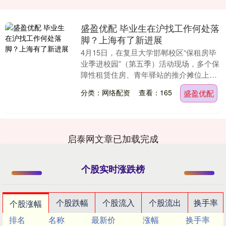
盛盈优配 毕业生在沪找工作何处落
脚？上海有了新进展
4月15日，在复旦大学邯郸校区“保租房毕
业季进校园”（第五季）活动现场，多个保
障性租赁住房、青年驿站的推介摊位上人
头攒动。活动现场传出消息：青年驿站将
分类：网络配资
查看：165
盛盈优配
在供给数量....
启泰网文章已加载完成
个股实时涨跌榜
个股跌幅
个股流入
个股流出
换手率
个股涨幅
排名
名称
最新价
涨幅
换手率