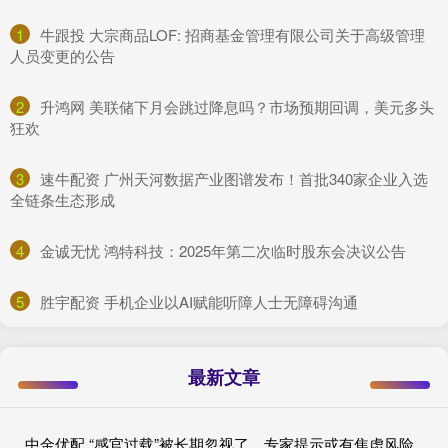
1
​牛跟投 大宗商品LOF: 招商基金管理有限公司关于高级管理
人员变更的公告
2
​升鸿网 美联储下月会跳过降息吗？市场预期回调，美元多头
狂欢
3
​速牛配资 广州天河数据产业图谱发布！首批340家企业入选
全链条生态形成
4
​金诚无忧 鸿特科技：2025年第二次临时股东会决议公告
5
​胜宇配资 手机企业以AI赋能听障人士无障碍沟通
最新文章
中金优配 “感官过载”被长期忽视了，专家提示或有焦虑风险