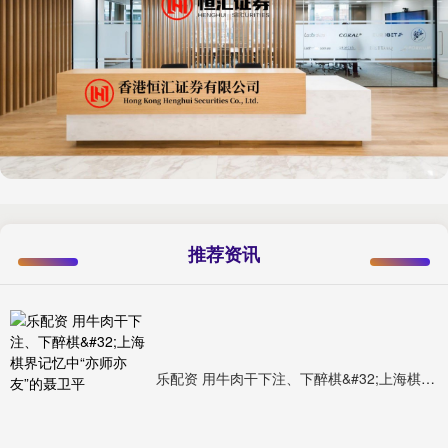
推荐资讯
乐配资 用牛肉干下注、下醉棋&#32;上海棋界记忆中“亦师亦友”的聂卫平