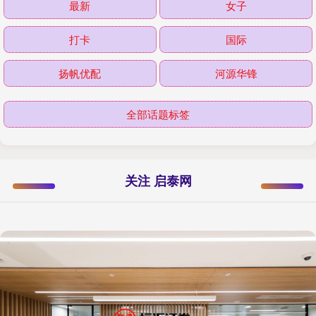
最新
女子
打卡
国际
扬帆优配
河源华锋
全部话题标签
关注 启泰网