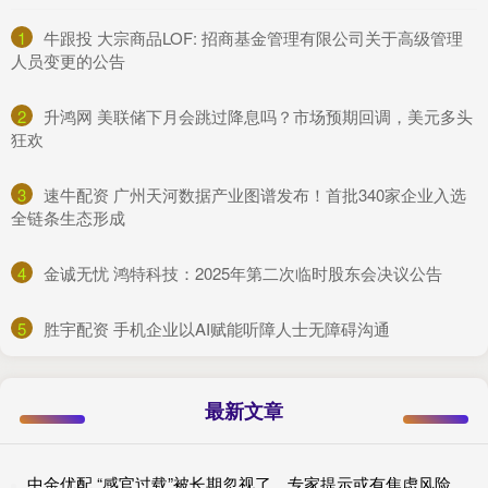
1
​牛跟投 大宗商品LOF: 招商基金管理有限公司关于高级管理
人员变更的公告
2
​升鸿网 美联储下月会跳过降息吗？市场预期回调，美元多头
狂欢
3
​速牛配资 广州天河数据产业图谱发布！首批340家企业入选
全链条生态形成
4
​金诚无忧 鸿特科技：2025年第二次临时股东会决议公告
5
​胜宇配资 手机企业以AI赋能听障人士无障碍沟通
最新文章
中金优配 “感官过载”被长期忽视了，专家提示或有焦虑风险