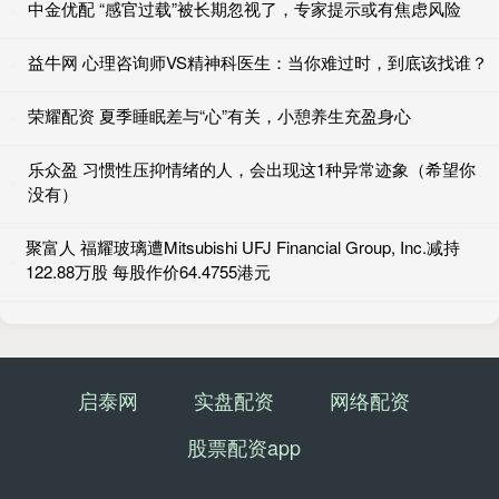
中金优配 “感官过载”被长期忽视了，专家提示或有焦虑风险
益牛网 心理咨询师VS精神科医生：当你难过时，到底该找谁？
荣耀配资 夏季睡眠差与“心”有关，小憩养生充盈身心
乐众盈 习惯性压抑情绪的人，会出现这1种异常迹象（希望你
没有）
聚富人 福耀玻璃遭Mitsubishi UFJ Financial Group, Inc.减持
122.88万股 每股作价64.4755港元
启泰网
实盘配资
网络配资
股票配资app