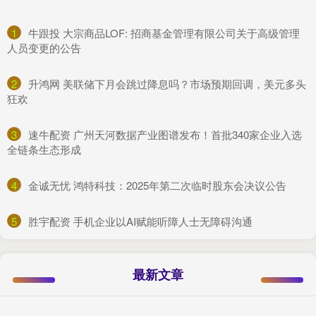
1
​牛跟投 大宗商品LOF: 招商基金管理有限公司关于高级管理
人员变更的公告
2
​升鸿网 美联储下月会跳过降息吗？市场预期回调，美元多头
狂欢
3
​速牛配资 广州天河数据产业图谱发布！首批340家企业入选
全链条生态形成
4
​金诚无忧 鸿特科技：2025年第二次临时股东会决议公告
5
​胜宇配资 手机企业以AI赋能听障人士无障碍沟通
最新文章