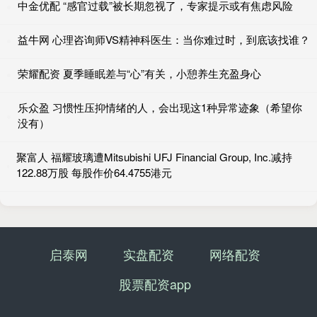
中金优配 “感官过载”被长期忽视了，专家提示或有焦虑风险
益牛网 心理咨询师VS精神科医生：当你难过时，到底该找谁？
荣耀配资 夏季睡眠差与“心”有关，小憩养生充盈身心
乐众盈 习惯性压抑情绪的人，会出现这1种异常迹象（希望你
没有）
聚富人 福耀玻璃遭Mitsubishi UFJ Financial Group, Inc.减持
122.88万股 每股作价64.4755港元
启泰网
实盘配资
网络配资
股票配资app