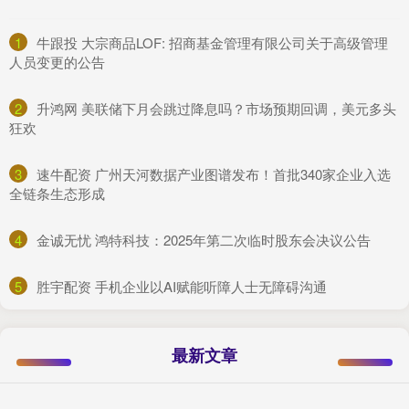
1
​牛跟投 大宗商品LOF: 招商基金管理有限公司关于高级管理
人员变更的公告
2
​升鸿网 美联储下月会跳过降息吗？市场预期回调，美元多头
狂欢
3
​速牛配资 广州天河数据产业图谱发布！首批340家企业入选
全链条生态形成
4
​金诚无忧 鸿特科技：2025年第二次临时股东会决议公告
5
​胜宇配资 手机企业以AI赋能听障人士无障碍沟通
最新文章