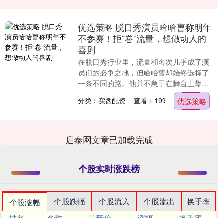
优选策略 脱口秀演员哈哈曹称明年
不参赛！拒“卷”流量，想做动人的
喜剧
在脱口秀行业里，流量和名次几乎成了演
员们的必争之地，但哈哈曹却始终选择了
一条不同的路。他并不急于在舞台上攀
比，而是坚持按照自己的节奏前行。 2025
分类：实盘配资
查看：199
优选策略
年《脱口秀和....
启泰网文章已加载完成
个股实时涨跌榜
个股跌幅
个股流入
个股流出
换手率
个股涨幅
排名
名称
最新价
涨幅
换手率