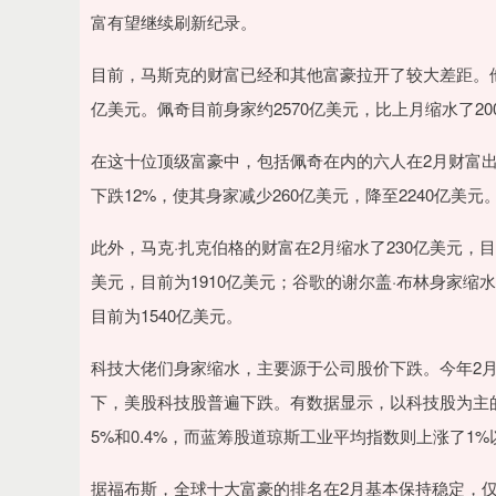
深证成指
14311.01
.68
1.02%
200.89
1
富有望继续刷新纪录。
目前，马斯克的财富已经和其他富豪拉开了较大差距。他
亿美元。佩奇目前身家约2570亿美元，比上月缩水了2
在这十位顶级富豪中，包括佩奇在内的六人在2月财富出
下跌12%，使其身家减少260亿美元，降至2240亿美元
此外，马克·扎克伯格的财富在2月缩水了230亿美元，目
美元，目前为1910亿美元；谷歌的谢尔盖·布林身家缩水
目前为1540亿美元。
科技大佬们身家缩水，主要源于公司股价下跌。今年2
下，美股科技股普遍下跌。有数据显示，以科技股为主的
5%和0.4%，而蓝筹股道琼斯工业平均指数则上涨了1%
据福布斯，全球十大富豪的排名在2月基本保持稳定，仅两