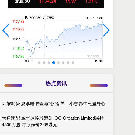
北证50
1134.24
创
11.37
1.01%
热点资讯
荣耀配资 夏季睡眠差与“心”有关，小憩养生充盈身心
大通速配 威华达控股遭SHOG Creation Limited减持
4500万股 每股作价2.09港元