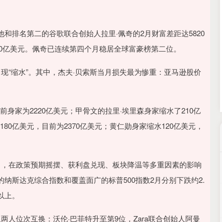
沪深300
4694.44
.42%
43.13
0.93%
和排名第二的谷歌联合创始人拉里·佩奇的2月财富差距达5820
00亿美元。佩奇已连续第四个月稳居全球富豪榜第二位。
现“缩水”。其中，杰夫·贝索斯当月损失最为惨重：亚马逊股价
。
前身家为2220亿美元；甲骨文的拉里·埃里森身家缩水了210亿
180亿美元，目前为2370亿美元；黄仁勋身家缩水120亿美元，
月，在政策预期摇摆、获利盘兑现、板块降温等多重因素的影响
纳斯达克综合指数和覆盖面广的标普500指数2月分别下跌约2.
以上。
人位次互换：沃伦·巴菲特升至第9位，Zara联合创始人阿曼