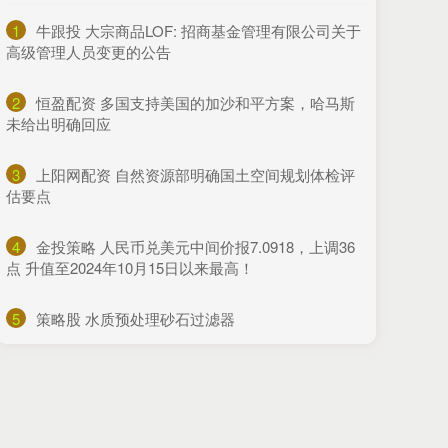
1
​牛跟投 大宗商品LOF: 招商基金管理有限公司关于
高级管理人员变更的公告
2
​恒盈配资 多国支持美国的加沙和平方案，哈马斯
未给出明确回应
3
​上阳网配资 自然资源部明确国土空间规划体检评
估要点
4
​金投策略 人民币兑美元中间价报7.0918，上调36
点 升值至2024年10月15日以来最高！
5
​策略股 水质预处理砂石过滤器