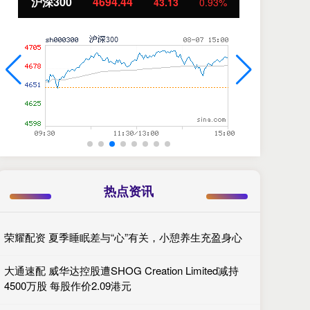
北证50
1134.24
创
11.37
1.01%
热点资讯
荣耀配资 夏季睡眠差与“心”有关，小憩养生充盈身心
大通速配 威华达控股遭SHOG Creation Limited减持
4500万股 每股作价2.09港元