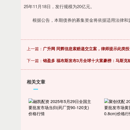
深证成指
14311.01
.68
1.02%
200.89
1
25年11月18日，发行规模为20亿元。
根据公告，本期债券的募集资金将依据适用法律和监
上一篇：
广升网 同辉信息索赔递交立案，律师提示此类
下一篇：
锦盈多 福布斯发布3月全球十大富豪榜：马斯克
相关文章