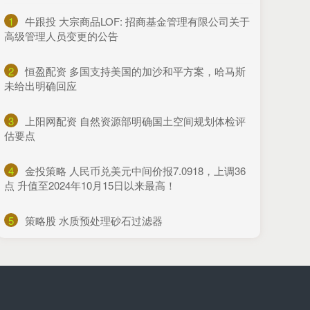
1
​牛跟投 大宗商品LOF: 招商基金管理有限公司关于
高级管理人员变更的公告
2
​恒盈配资 多国支持美国的加沙和平方案，哈马斯
未给出明确回应
3
​上阳网配资 自然资源部明确国土空间规划体检评
估要点
4
​金投策略 人民币兑美元中间价报7.0918，上调36
点 升值至2024年10月15日以来最高！
5
​策略股 水质预处理砂石过滤器