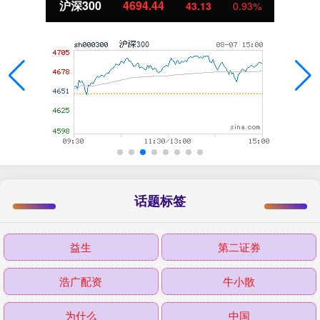
沪深300
4694.44
43.13
0.93%
话题标签
益生
第二证券
浩广配资
牛小散
为什么
中国