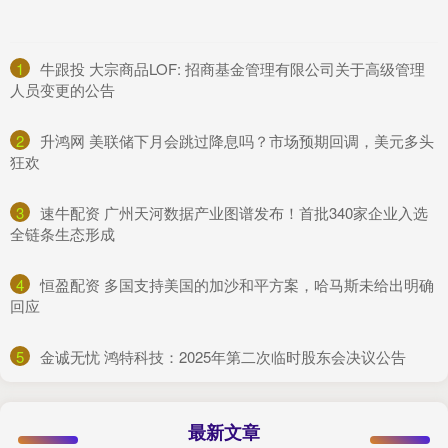
1
​牛跟投 大宗商品LOF: 招商基金管理有限公司关于高级管理
人员变更的公告
2
​升鸿网 美联储下月会跳过降息吗？市场预期回调，美元多头
狂欢
3
​速牛配资 广州天河数据产业图谱发布！首批340家企业入选
全链条生态形成
4
​恒盈配资 多国支持美国的加沙和平方案，哈马斯未给出明确
回应
5
​金诚无忧 鸿特科技：2025年第二次临时股东会决议公告
最新文章