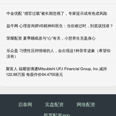
中金优配 “感官过载”被长期忽视了，专家提示或有焦虑风险
益牛网 心理咨询师VS精神科医生：当你难过时，到底该找谁？
荣耀配资 夏季睡眠差与“心”有关，小憩养生充盈身心
乐众盈 习惯性压抑情绪的人，会出现这1种异常迹象（希望你
没有）
聚富人 福耀玻璃遭Mitsubishi UFJ Financial Group, Inc.减持
122.88万股 每股作价64.4755港元
启泰网
实盘配资
网络配资
股票配资app