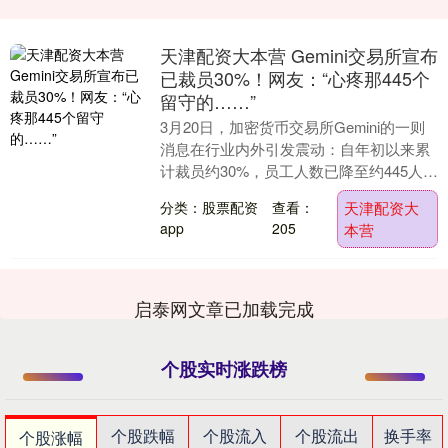
天津配资大本营 Gemini交易所宣布
已裁员30%！网友：“心疼那445个
留守的……”
3月20日，加密货币交易所Gemini的一则
消息在行业内外引发震动：自年初以来累
计裁员约30%，员工人数已降至约445人，
同时高调宣称引入AI工具以“提升效率”....
分类：股票配资
查看：
天津配资大
app
205
本营
启泰网文章已加载完成
个股实时涨跌榜
个股跌幅
个股流入
个股流出
换手率
个股涨幅