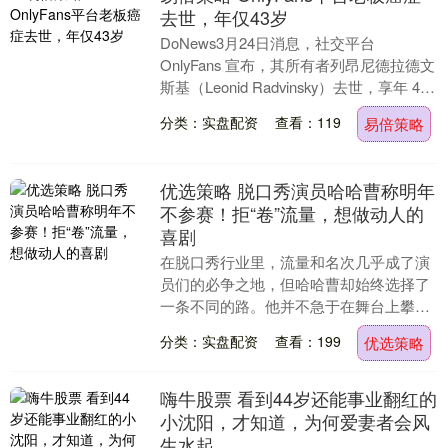
去世，年仅43岁
DoNews3月24日消息，社交平台
OnlyFans 宣布，其所有者列昂尼德拉德文
斯基（Leonid Radvinsky）去世，享年 43
岁。OnlyFan....
分类：实盘配资
查看：119
易倍策略
优选策略 脱口秀演员哈哈曹称明年
不参赛！拒“卷”流量，想做动人的
喜剧
在脱口秀行业里，流量和名次几乎成了演
员们的必争之地，但哈哈曹却始终选择了
一条不同的路。他并不急于在舞台上攀
比，而是坚持按照自己的节奏前行。 2025
分类：实盘配资
查看：199
优选策略
年《脱口秀和....
嗨牛股票 看到44岁还能事业翻红的
小沈阳，才知道，为何爱妻者会风
生水起