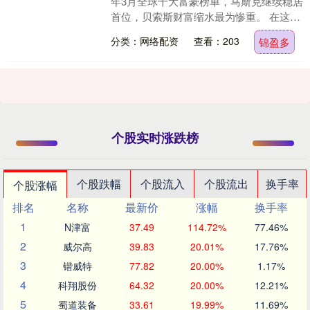
年3月全球十大富豪榜单，马斯克继续稳居
首位，贝索斯财富缩水最为惨重。 在这十
位顶级富豪中，仅有4人在2月实现财富增
分类：网络配资
查看：203
锦盈多
长，....
个股实时涨跌榜
个股跌幅
个股流入
个股流出
换手率
个股涨幅
排名
名称
最新价
涨幅
换手率
1
N津富
37.49
114.72%
77.46%
2
威尔高
39.83
20.01%
17.76%
3
锴威特
77.82
20.00%
1.17%
4
科翔股份
64.32
20.00%
12.21%
5
蜀道装备
33.61
19.99%
11.69%