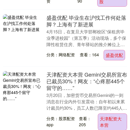
资
90
股
盛盈优配 毕业生在沪找工作何处落
脚？上海有了新进展
4月15日，在复旦大学邯郸校区“保租房毕
业季进校园”（第五季）活动现场，多个保
障性租赁住房、青年驿站的推介摊位上人
头攒动。活动现场传出消息：青年驿站将
分类：网络配资
查看：164
盛盈优配
在供给数量....
天津配资大本营 Gemini交易所宣布
已裁员30%！网友：“心疼那445个
留守的……”
3月20日，加密货币交易所Gemini的一则
消息在行业内外引发震动：自年初以来累
计裁员约30%，员工人数已降至约445人，
同时高调宣称引入AI工具以“提升效率”....
分类：股票配资
查看：
天津配资大
app
205
本营