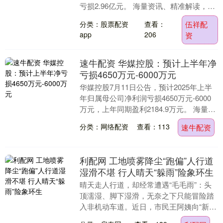
亏损2.96亿元。 海量资讯、精准解读，尽
在新浪财经APP....
分类：股票配资
查看：
伍祥配
app
206
资
速牛配资 华媒控股：预计上半年净
亏损4650万元-6000万元
华媒控股7月11日公告，预计2025年上半
年归属母公司净利润亏损4650万元-6000
万元，上年同期盈利2184.9万元。 海量资
讯、精准解读，尽在新浪财经AP....
分类：网络配资
查看：113
速牛配资
利配网 工地喷雾降尘“跑偏”人行道
湿滑不堪 行人晴天“躲雨”险象环生
晴天走人行道，却经常遭遇“毛毛雨”：头
顶濡湿、脚下湿滑，无奈之下只能冒险踏
入非机动车道。近日，市民王阿姨向“新民
帮侬忙”反映，上南路近永泰路西侧的一家