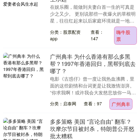
在娱乐圈，能做到夫妻白首一生的可真是
少之又少。 更别说那些一夜爆火的草根明
星，往往红起来以后家庭环境就是一地鸡
毛。 有的走到离婚，更有甚者对簿公堂。
分类：股票配资
查看：
嗨牛股
小沈阳却是....
app
147
票
广州典丰 为什么香港有那么多黑
帮？1997年香港回归，黑帮到底去
哪了？
电影《古惑仔》曾一度让我热血沸腾，里
面的这些剧情和台词更是让我激情澎湃。
“你求我啊！或许我会大发慈悲放你一马
的” “出来混要讲信用，说过让他全家死
分类：启泰网
查看：97
广州典丰
光，就让他全....
多多策略 美国 “言论自由” 翻车？
坎摩尔节目被封杀，特朗普公开怒
批太糟糕