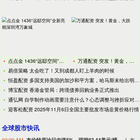
点点金 1436“远邸空间”全新亮相深圳湾万象城
万通配资 突发！黄金，大跌
易倍策略 太会吃了！又到成都人盯上羊肉的时候
恒盈配资 多国支持美国的加沙和平方案，哈马斯未给出明确回应
博宝配资 香港金管局：跨境债券回购业务正式推出
通弘网 自学制作动画需要注意什么？心态调整与挫折应对的重要
迎客松配资 2025年11月6日全国主要批发市场韭黄价格行情
全球股市快讯
03:29 AM
布伦特原油日内涨5%，现报83.44美元/桶。
布伦特原油日内涨5%，现报83.44美元/桶。