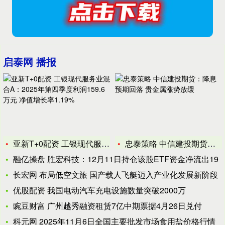
启泰网 播报
亚新T+0配资 工银现代服务业混合A：2025年第四季度利润
忠泰策略 中信建投期货：降息预期回落 贵金属涨势放缓
融亿操盘 胜宏科技：12月11日持仓该股ETF资金净流出19
长宏网 布局低空文旅 国产载人飞艇迈入产业化发展新阶段
优股配资 我国电动汽车充电设施数量突破2000万
豌豆财富 广州越秀融资租赁7亿中期票据4月26日兑付
科元网 2025年11月6日全国主要批发市场食用盐价格行情