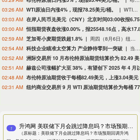
03:26 AM
WTI原油日内涨4%，现报78.25美元/桶。
WTI原油日内涨4%，现报78.25美元/桶。
03:03 AM
03:00 AM
02:59 AM
芝加哥小麦期货跌超1.8%
周四（8月6日）纽约尾盘，彭博谷物分类指数跌0.36%，报30.8249点。CBOT玉米期货涨0.27%，CBOT小麦期货跌1.83%，CBOT大豆期货涨0.23%，豆粕期货涨0.19%，豆油期货涨0.21%。CBOT瘦肉猪期货跌1.63%，活牛期货跌1.86%，饲牛期货跌1.90%。
02:54 AM
科技企业瞄准太空算力 产业静待零到一突破
当地时间8月5日，在交出上市后首份财报之际，SpaceX在社交媒体上宣布，公司正与英伟达合作，共同开发设计Starmind AI1卫星计算载荷，每颗Starmind卫星都将搭载英伟达Rubin GPU和Vera CPU，实现数据中心级太空计算能力。英伟达也在社交媒体上确认了这项合作并表示：“AI基础设施的下一个篇章，正迈向AI计算从未涉足的疆域。”
02:52 AM
洲际交易
02:51 AM
02:48 AM
02:31 AM
升鸿网 美联储下月会跳过降息吗？市场预期回调，美元多头狂欢
1
（原标题：美联储下月会跳过降息吗？市场预期回调升鸿