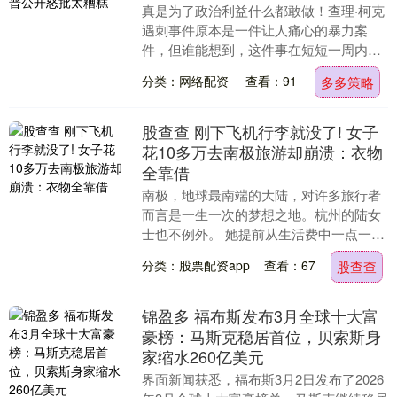
真是为了政治利益什么都敢做！查理·柯克
遇刺事件原本是一件让人痛心的暴力案
件，但谁能想到，这件事在短短一周内竟
变成了媒体界的“大地震”。最让人震惊的
分类：网络配资
查看：91
多多策略
事情是什么？A....
股查查 刚下飞机行李就没了! 女子
花10多万去南极旅游却崩溃：衣物
全靠借
南极，地球最南端的大陆，对许多旅行者
而言是一生一次的梦想之地。杭州的陆女
士也不例外。 她提前从生活费中一点一点
积攒了旅费，又拼上了春节假期和年假，
分类：股票配资app
查看：67
股查查
终于在今年2月....
锦盈多 福布斯发布3月全球十大富
豪榜：马斯克稳居首位，贝索斯身
家缩水260亿美元
界面新闻获悉，福布斯3月2日发布了2026