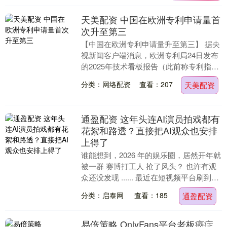
天美配资 中国在欧洲专利申请量首
次升至第三
【中国在欧洲专利申请量升至第三】 据央
视新闻客户端消息，欧洲专利局24日发布
的2025年技术看板报告（此前称专利指数
报告）显示，2025年该机构收到来自中国
分类：网络配资
查看：207
天美配资
的2....
通盈配资 这年头连AI演员拍戏都有
花絮和路透？直接把AI观众也安排
上得了
谁能想到，2026 年的娱乐圈，居然开年就
被一群 赛博打工人 抢了风头？ 也许有观
众还没发现 ...... 最近在短视频平台刷到的
热播短剧，画面里出现的可能根本....
分类：启泰网
查看：185
通盈配资
易倍策略 OnlyFans平台老板癌症