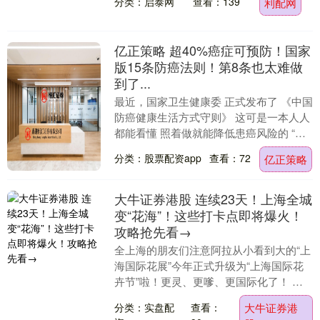
分类：启泰网
查看：139
利配网
在建项目喷....
亿正策略 超40%癌症可预防！国家
版15条防癌法则！第8条也太难做
到了...
最近，国家卫生健康委 正式发布了 《中国
防癌健康生活方式守则》 这可是一本人人
都能看懂 照着做就能降低患癌风险的 “官
方防癌说明书” 整整15条防癌法则 覆盖
分类：股票配资app
查看：72
亿正策略
生....
大牛证券港股 连续23天！上海全城
变“花海”！这些打卡点即将爆火！
攻略抢先看→
全上海的朋友们注意阿拉从小看到大的“上
海国际花展”今年正式升级为“上海国际花
卉节”啦！更灵、更嗲、更国际化了！ 从4
月18日到5月10日连续23天10多个会场
分类：实盘配
查看：
大牛证券港
遍....